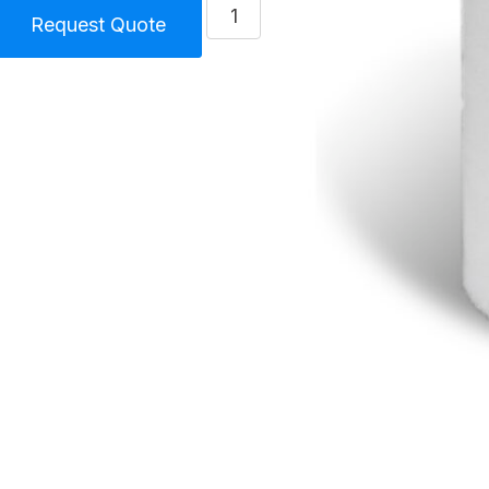
كمية
Request Quote
Air
Filter
element
DV
Blower
Unit
Size
5
(145)