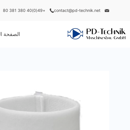
Ski
+49(0)40 380 381 80
contact@pd-technik.net
t
conten
الصفحة ال
PD
Technik
Maschinenbau
GmbH