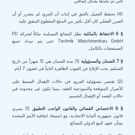
التي تم تكبدها بشكل إضافي.
(4) يحتفظ العميل بالحق في إثبات أن المزود لم يتضرر أو أن
الضرر الفعلي كان أقل بكثير من المبلغ المقطوع المتفق عليه.
§ 6 الاحتفاظ بالملكية
تظل البضائع المسلمة ملكاً لشركة PD
Technik Maschinenbau GmbH حتى يتم سداد جميع
المستحقات بالكامل.
§ 7 الضمان والمسؤولية
(1) مدة الضمان هي 12 شهراً من تاريخ
التسليم. يجب الإبلاغ عن العيوب الظاهرة كتابياً في غضون 7 أيام.
(2) تقتصر مسؤولية المزود في حالات الإهمال البسيط على
الأضرار المتوقعة والنموذجية للعقد، بينما تكون غير محدودة في
حالات القصد أو الإهمال الجسيم.
§ 8 الاختصاص القضائي والقانون الواجب التطبيق
(1) يسري
قانون جمهورية ألمانيا الاتحادية، مع استبعاد اتفاقية الأمم المتحدة
بشأن عقود البيع الدولي للبضائع.