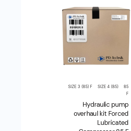
SIZE 3 (85) F
SIZE 4 (85)
85
F
Hydraulic pump
overhaul kit Forced
Lubricated