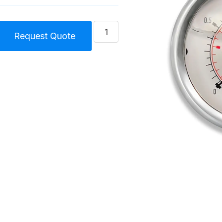
كمية
Request Quote
Pressure
gauge
Forced
Lubricated
Compressor
Unit
Size
4
(85)
F