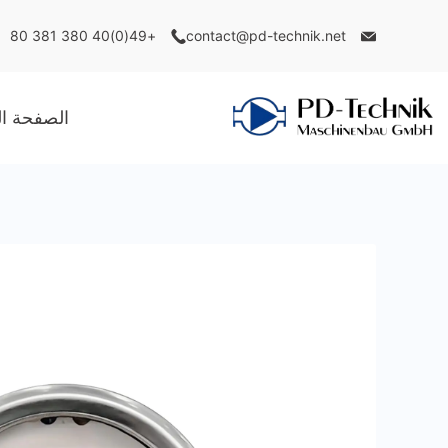
Ski
+49(0)40 380 381 80
contact@pd-technik.net
t
conten
الصفحة ال
PD
Technik
Maschinenbau
GmbH