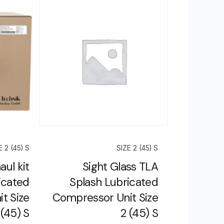
E 2 (45) S
SIZE 2 (45) S
aul kit
Sight Glass TLA
icated
Splash Lubricated
t Size
Compressor Unit Size
 (45) S
2 (45) S