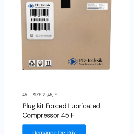
Lubricated
Compressor
Unit
Size
4.0
(125)
S
45
SIZE 2 (45) F
Plug kit Forced Lubricated
Compressor 45 F
Demande De Prix