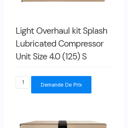
Light Overhaul kit Splash
Lubricated Compressor
Unit Size 4.0 (125) S
quantité
Demande De Prix
de
Light
Overhaul
kit
Splash